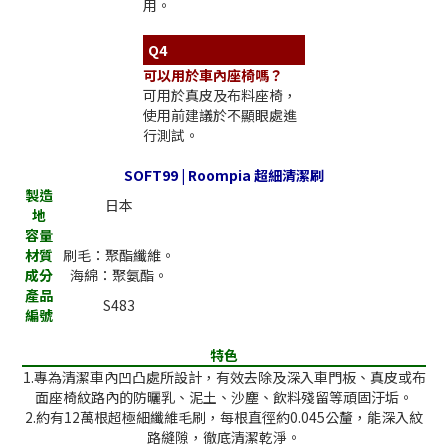
用。
Q4
可以用於車內座椅嗎？
可用於真皮及布料座椅，
使用前建議於不顯眼處進
行測試。
SOFT99 | Roompia 超細清潔刷
製造
日本
地
容量
材質
刷毛：聚酯纖維。
成分
海綿：聚氨酯。
產品
S483
編號
特色
1.專為清潔車內凹凸處所設計，有效去除及深入車門板、真皮或布
面座椅紋路內的防曬乳、泥土、沙塵、飲料殘留等頑固汙垢。
2.約有12萬根超極細纖維毛刷，每根直徑約0.045公釐，能深入紋
路縫隙，徹底清潔乾淨。