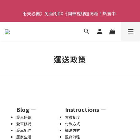
【重要】本公司不會在假日、非上班時段以電話連絡，若有疑慮請
雨天必備》免雨刷DX《開車視線超清晰！熱賣中  
聯絡我們確認。
【重要】本公司不會在假日、非上班時段以電話連絡，若有疑慮請
聯絡我們確認。
運送政策
Blog —
Instructions —
愛車保養
會員制度
愛車修補
付款方式
愛車配件
運送方式
居家生活
退貨流程