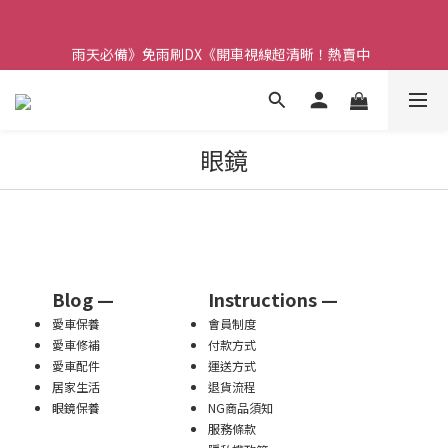
【重要】本公司不會在假日、非上班時段以電話連絡，若有疑慮請
聯絡我們確認。
雨天必備》免雨刷DX《開車視線超清晰！熱賣中  
【重要】本公司不會在假日、非上班時段以電話連絡，若有疑慮請
聯絡我們確認。
眼鏡
Blog —
Instructions —
愛車保養
會員制度
愛車修補
付款方式
愛車配件
運送方式
居家生活
退貨流程
眼鏡保養
NG商品須知
服務條款