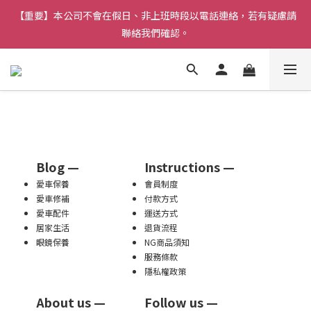
【重要】本公司不會在假日、非上班時段以電話連絡，若有疑慮請
【重要】本公司不會在假日、非上班時段以電話連絡，若有疑慮請
聯絡我們確認。
聯絡我們確認。
登入會員滿$888即可免運，並可累積購物金。
雨天必備》免雨刷DX《開車視線超清晰！熱賣中  
【重要】本公司不會在假日、非上班時段以電話連絡，若有疑慮請
Blog —
Instructions —
聯絡我們確認。
愛車保養
會員制度
愛車修補
付款方式
愛車配件
運送方式
居家生活
退貨流程
眼鏡保養
NG商品須知
服務條款
隱私權政策
About us —
Follow us —