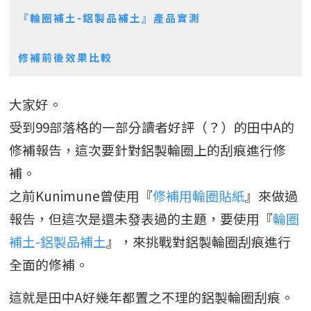
『輪圈補土-鋁製品補土』產品實測
修補前後效果比較
大家好。
受到99部落格的一部分讀者好評（？）的田中A的
修補報告，這次要針對鋁製輪圈上的刮痕進行修
補。
之前Kunimune曾使用『
修補用輪圈貼紙
』來做過
報告，但這次是還未發表過的主題，要使用『
輪圈
補土-鋁製品補土
』，來挑戰對鋁製輪圈刮痕進行
全面的修補。
這就是田中A好幾年都置之不理的鋁製輪圈刮痕。