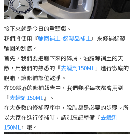
接下來就是今日的重頭戲。
我們將使用『
輪圈補土-鋁製品補土
』來修補鋁製
輪圈的刮痕。
首先，我們要把削下來的碎屑、油脂等補土的天
敵，用我們的熟悉的『
去蠟劑150ML
』進行徹底的
脫脂，讓修補部位乾淨。
在99部落的修補報告中，我們幾乎每次都會用到
『
去蠟劑150ML
』。
在大多數的修補程序中，脫脂都是必要的步驟。所
以大家在進行修補時，請別忘記準備『
去蠟劑
150ML
』哦。