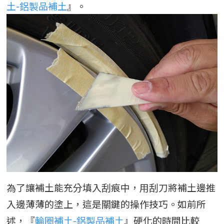
土-鋁製品補土
』。
為了讓補土能充分填入刮痕中，用刮刀將補土邊推
入邊薄薄的塗上，這是關鍵的操作技巧。如前所
述，『
輪圈補土-鋁製品補土
』硬化的時間比較