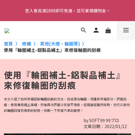
【重要】本公司不會在假日、非上班時段以電話連絡，若有疑慮請
登入會員滿$888即可免運，並可累積購物金。
聯絡我們確認。
雨天必備》免雨刷DX《開車視線超清晰！熱賣中  
首頁
修補
其他(大燈、輪圈等)
【重要】本公司不會在假日、非上班時段以電話連絡，若有疑慮請
使用『輪圈補土-鋁製品補土』來修復輪圈的刮痕
聯絡我們確認。
使用『輪圈補土-鋁製品補土』
來修復輪圈的刮痕
本文介紹了如何修補鋁製輪圈刮痕的方法，包括清洗輪圈，保護非修補部分，研磨刮
痕，使用專用補土填補，然後再次研磨以恢復平滑度。這個過程雖然耗時，但可以使你
的輪圈回復到像新的狀態。挑戰一下修復汽車刮痕吧！
by SOFT99 99ブロ
文章日期：2022/01/12