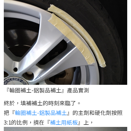
『輪圈補土-鋁製品補土』產品實測
終於，填補補土的時刻來臨了。
把『
輪圈補土-鋁製品補土
』的主劑和硬化劑按照
3:1的比例，擠在『
補土用紙板
』上，