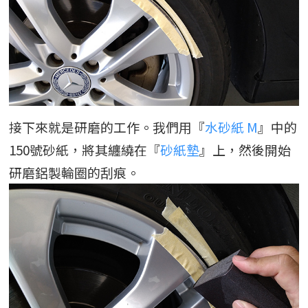
接下來就是研磨的工作。我們用『
水砂紙 M
』中的
150號砂紙，將其纏繞在『
砂紙墊
』上，然後開始
研磨鋁製輪圈的刮痕。