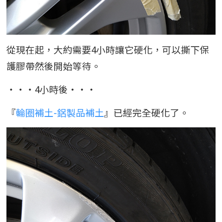
從現在起，大約需要4小時讓它硬化，可以撕下保
護膠帶然後開始等待。
・・・4小時後・・・
『
輪圈補土-鋁製品補土
』已經完全硬化了。