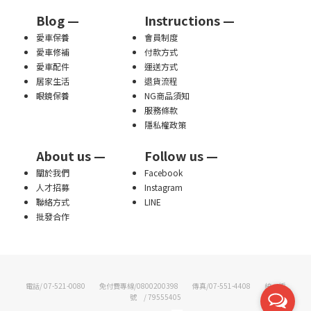
Blog —
Instructions —
愛車保養
會員制度
愛車修補
付款方式
愛車配件
運送方式
居家生活
退貨流程
眼鏡保養
NG商品須知
服務條款
隱私權政策
About us —
Follow us —
關於我們
Facebook
人才招募
Instagram
聯絡方式
LINE
批發合作
電話/ 07-521-0080 免付費專線/0800200398 傳真/07-551-4408 統一編
號 / 79555405