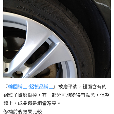
『
輪圈補土-鋁製品補土
』被磨平後，裡面含有的
鋁粒子被磨擦掉，有一部分可能變得有點黑，但整
體上，成品還是相當漂亮。
修補前後效果比較