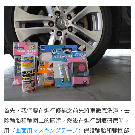
首先，我們要在進行修補之前先將車徹底洗淨，去
除輪胎和輪圈上的髒污，然後在進行刮痕研磨時，
用『
曲面用マスキングテープ
』保護輪胎和輪圈部