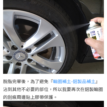
脫脂完畢後，為了避免『
輪圈補土-鋁製品補土
』
沾到其他不必要的部位，所以我要再次在鋁製輪圈
的刮痕周邊貼上膠帶保護。