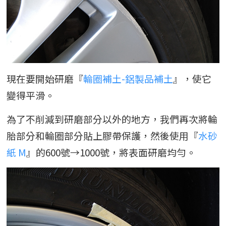
現在要開始研磨『
輪圈補土-鋁製品補土
』，使它
變得平滑。
為了不削減到研磨部分以外的地方，我們再次將輪
胎部分和輪圈部分貼上膠帶保護，然後使用『
水砂
紙 M
』的600號→1000號，將表面研磨均勻。