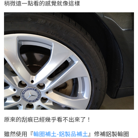
稍微遠一點看的感覺就像這樣
原來的刮痕已經幾乎看不出來了！
雖然使用『
輪圈補土-鋁製品補土
』修補鋁製輪圈