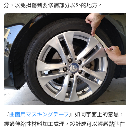
分，以免損傷到要修補部分以外的地方。
『
曲面用マスキングテープ
』如同字面上的意思，
經過伸縮性材料加工處理，設計成可以輕鬆黏貼在