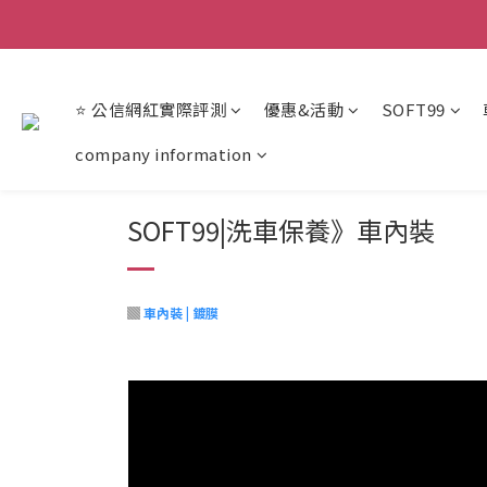
【重
【重
⭐ 公信網紅實際評測
優惠&活動
SOFT99
company information
SOFT99|洗車保養》車內裝
▓
車內裝 | 鍍膜