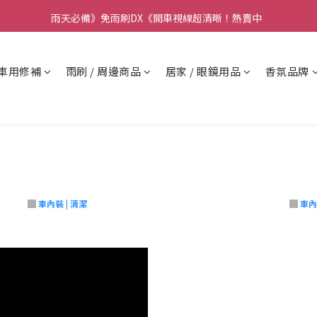
要】本公司不會在假日、非上班時段以電話連絡，若有疑慮請聯絡我們確
雨天必備》免雨刷DX《開車視線超清晰！熱賣中  
要】本公司不會在假日、非上班時段以電話連絡，若有疑慮請聯絡我們確
車用修補
雨刷 / 周邊商品
居家 / 眼鏡用品
香氛品牌
▓
車內裝 | 清潔
▓
車內