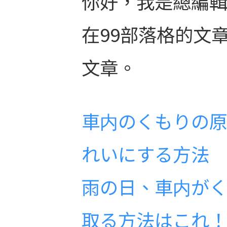
你好，我是總編輯
在99部落格的文
文章。
車内のくもりの
れいにする方法
雨の日、車内が
取る方法はこれ