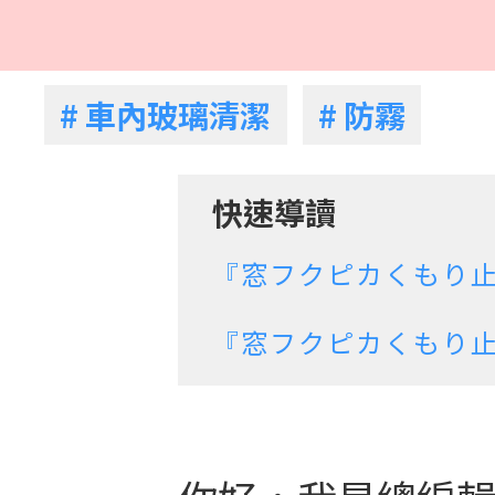
# 車內玻璃清潔
# 防霧
快速導讀
『窓フクピカくもり
『窓フクピカくもり