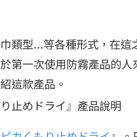
巾類型...等各種形式，在
對於第一次使用防霧產品的人
介紹這款產品。
もり止めドライ』產品說明
クピカくもり止めドライ
』。