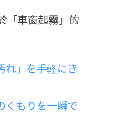
於「車窗起霧」的
汚れ」を手軽にき
のくもりを一瞬で