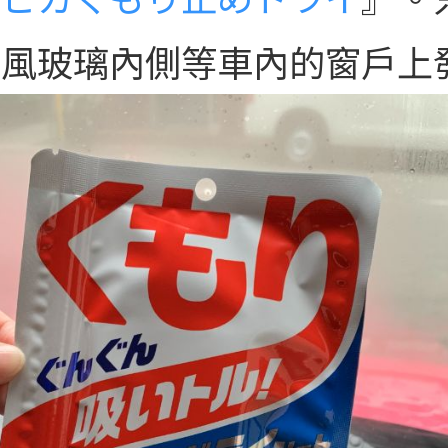
擋風玻璃內側等車內的窗戶上