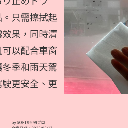
もり止めドラ
品。只需擦拭起
霧效果，同時清
且可以配合車窗
讓冬季和雨天駕
駕駛更安全、更
by SOFT99 99ブロ