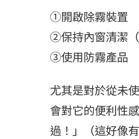
①開啟除霧裝置
②保持內窗清潔
③使用防霧產品
尤其是對於從未
會對它的便利性
過！」（這好像