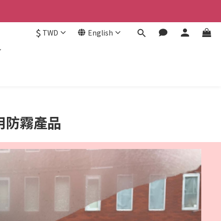
認。
$
TWD
English
認。
用防霧產品