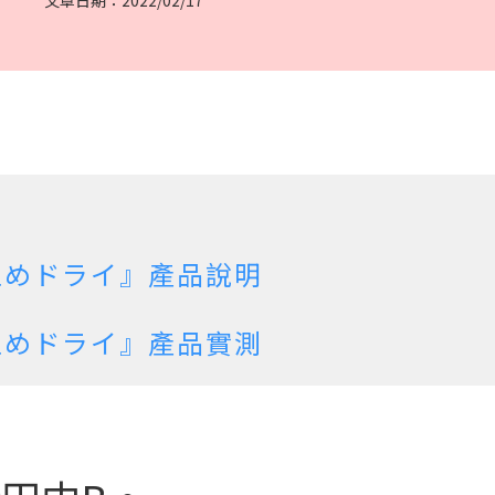
文章日期：2022/02/17
止めドライ』產品說明
止めドライ』產品實測