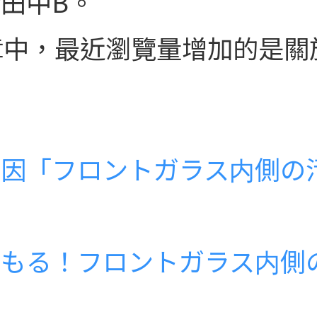
田中B。
章中，最近瀏覽量增加的是關
原因「フロントガラス内側の
くもる！フロントガラス内側
！