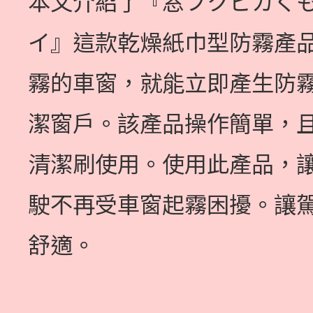
本文介紹了『窓フクピカく
イ』這款乾燥紙巾型防霧產
霧的車窗，就能立即產生防
潔窗戶。該產品操作簡單，
清潔刷使用。使用此產品，
駛不再受車窗起霧困擾。讓
舒適。