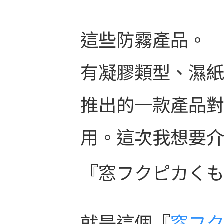
這些防霧產品。
有凝膠類型、濕紙
推出的一款產品
用。這次我想要
『窓フクピカく
就是這個『
窓フ