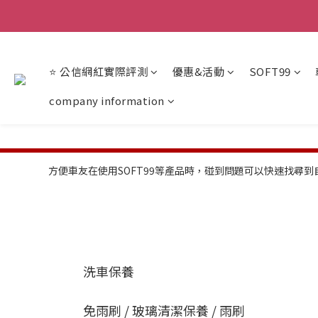
【重
【重
⭐ 公信網紅實際評測
優惠&活動
SOFT99
company information
方便車友在使用SOFT99等產品時，碰到問題可以快速找尋
洗車保養
免雨刷 / 玻璃清潔保養 / 雨刷