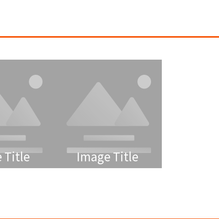
 Title
Image Title