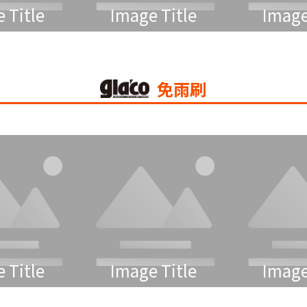
 Title
Image Title
Image
免雨刷
 Title
Image Title
Image