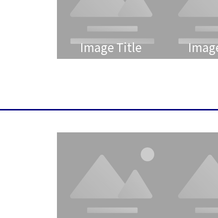
Image Title
Image