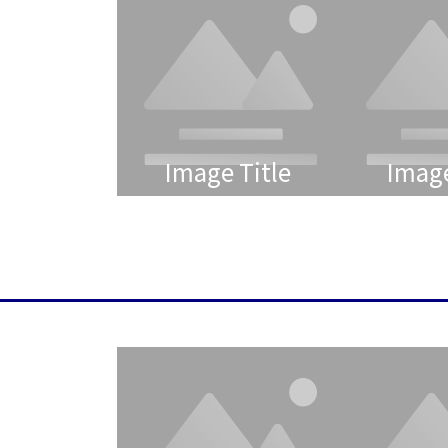
Image Title
Image