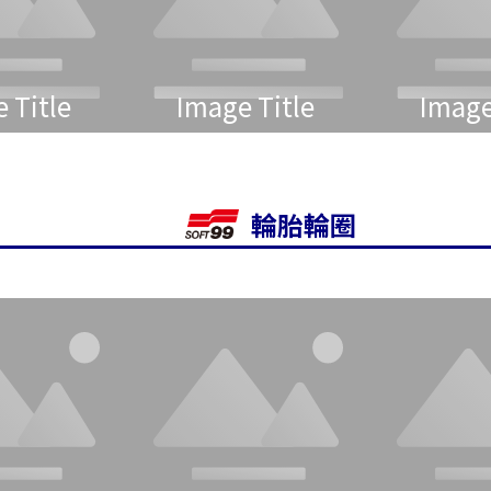
 Title
Image Title
Image
輪胎輪圈