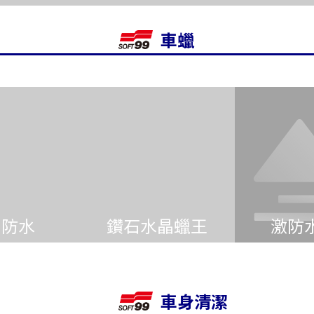
車蠟
間防水
鑽石水晶蠟王
激防
車身清潔