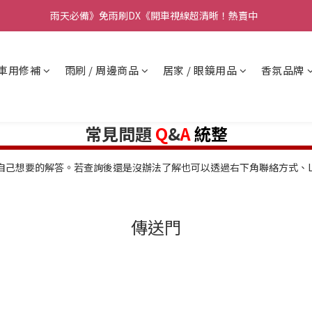
要】本公司不會在假日、非上班時段以電話連絡，若有疑慮請聯絡我們確
雨天必備》免雨刷DX《開車視線超清晰！熱賣中  
要】本公司不會在假日、非上班時段以電話連絡，若有疑慮請聯絡我們確
車用修補
雨刷 / 周邊商品
居家 / 眼鏡用品
香氛品牌
常見問題
Q
&
A
統整
到自己想要的解答。若查詢後還是沒辦法了解也可以透過右下角聯絡方式、L
傳送門