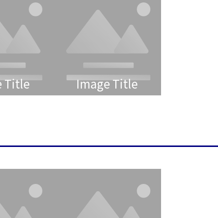
 Title
Image Title