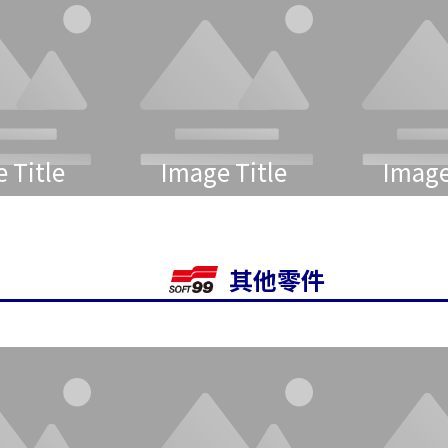
 Title
Image Title
Image
其他零件