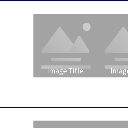
Image Title
Image