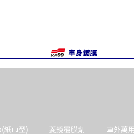
車身鍍膜
op(紙巾型)
菱鏡覆膜劑
車外萬