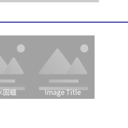
水固蠟
Image Title