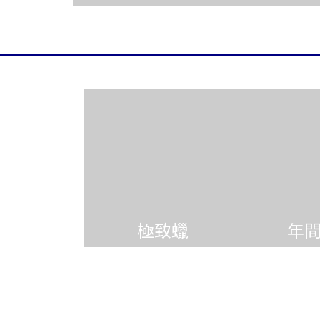
極致蠟
年