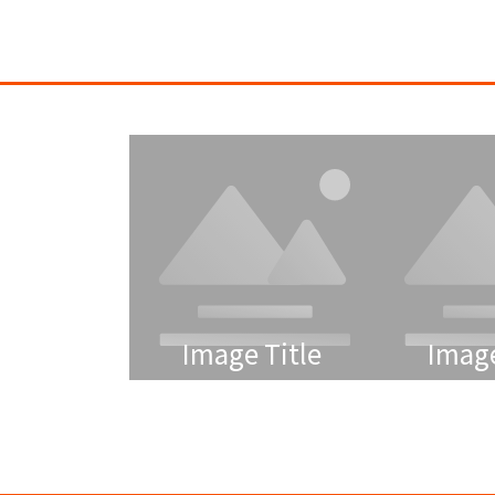
Image Title
Image