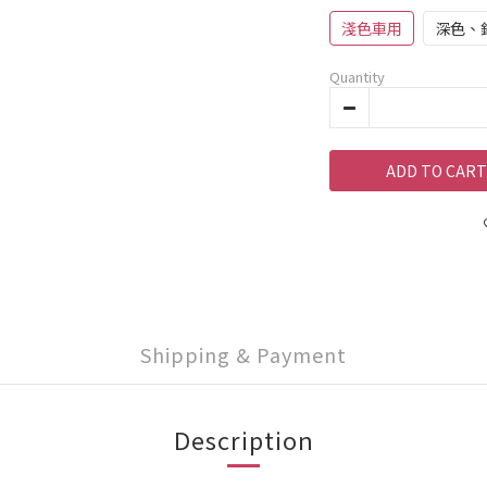
淺色車用
深色、
Quantity
ADD TO CART
Shipping & Payment
Description