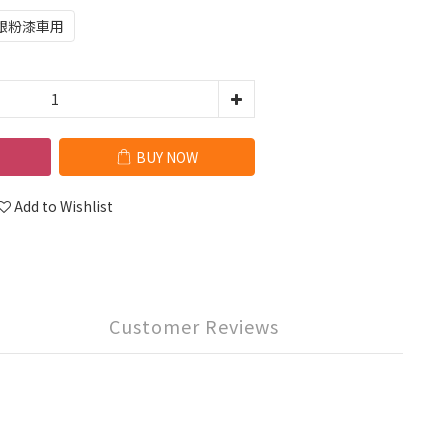
銀粉漆車用
BUY NOW
Add to Wishlist
Customer Reviews