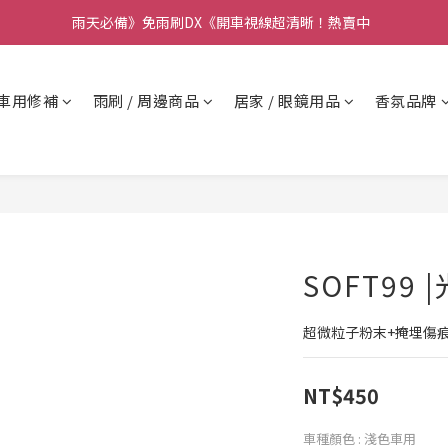
要】本公司不會在假日、非上班時段以電話連絡，若有疑慮請聯絡我們確
雨天必備》免雨刷DX《開車視線超清晰！熱賣中  
要】本公司不會在假日、非上班時段以電話連絡，若有疑慮請聯絡我們確
車用修補
雨刷 / 周邊商品
居家 / 眼鏡用品
香氛品牌
SOFT99
超微粒子粉末+掩埋傷
NT$450
車種顏色
: 淺色車用