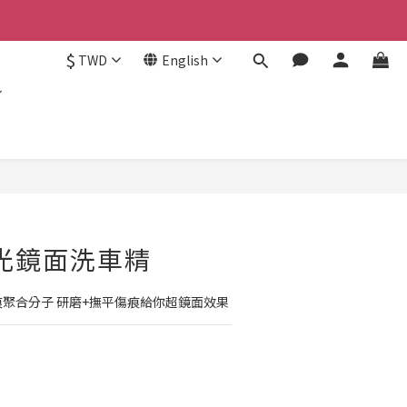
認。
$
TWD
English
認。
BUY NOW
 |光鏡面洗車精
痕聚合分子 研磨+撫平傷痕給你超鏡面效果