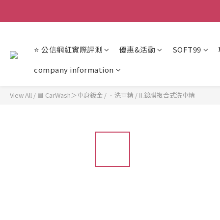
【重
【重
⭐ 公信網紅實際評測
優惠&活動
SOFT99
company information
View All
/
🟦 CarWash＞車身鈑金
/
．洗車精
/
Ⅱ.鍍膜複合式洗車精