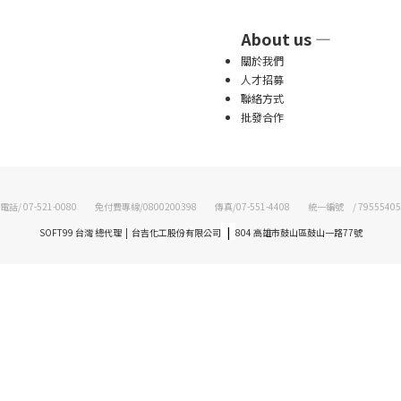
About us —
關於我們
人才招募
聯絡方式
批發合作
電話/ 07-521-0080 免付費專線/0800200398 傳真/07-551-4408 統一編號 / 79555405
|
SOFT99 台灣 總代理 | 台吉化工股份有限公司
804 高雄市鼓山區鼓山一路77號