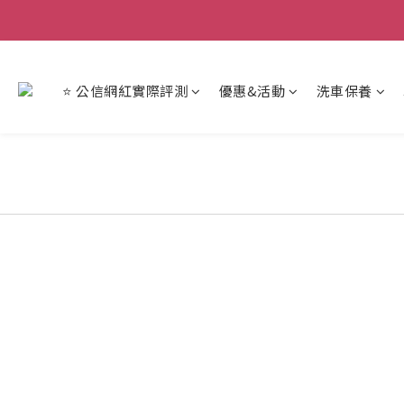
【重
【重
⭐ 公信網紅實際評測
優惠&活動
洗車保養