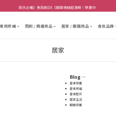
要】本公司不會在假日、非上班時段以電話連絡，若有疑慮請聯絡我們確
雨天必備》免雨刷DX《開車視線超清晰！熱賣中  
要】本公司不會在假日、非上班時段以電話連絡，若有疑慮請聯絡我們確
車用修補
雨刷 / 周邊商品
居家 / 眼鏡用品
香氛品牌
居家
Blog —
愛車保養
愛車修補
愛車配件
居家生活
眼鏡保養