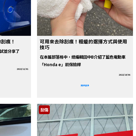
的刮痕！
可用來去除刮痕！粗蠟的選擇方式與使用
技巧
測試並分享了
在本篇部落格中，總編輯田中B介紹了藍色電動車
「Honda e」前保險桿
2022/11/01
2022/10/06
閱讀更多
刮傷