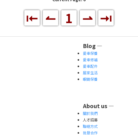
⇤
↼
1
⇀
⇥
Blog —
愛車保養
愛車修補
愛車配件
居家生活
眼鏡保養
About us —
關於我們
人才招募
聯絡方式
批發合作