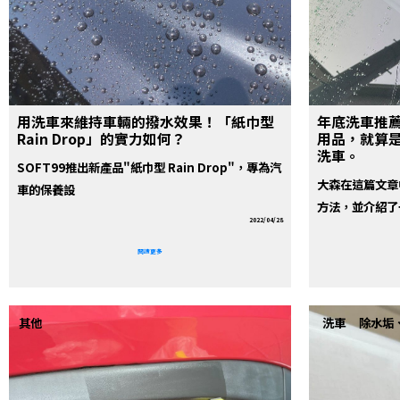
用洗車來維持車輛的撥水效果！「紙巾型
年底洗車推
Rain Drop」的實力如何？
用品，就算
洗車。
SOFT99推出新產品"紙巾型 Rain Drop"，專為汽
大森在這篇文章
車的保養設
方法，並介紹了
2022/04/28
閱讀更多
其他
洗車
除水垢