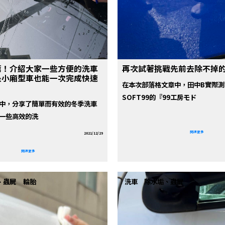
薦！介紹大家一些方便的洗車
再次試著挑戰先前去除不掉
是小廂型車也能一次完成快速
在本次部落格文章中，田中B實際
SOFT99的『99工房モド
中，分享了簡單而有效的冬季洗車
一些高效的洗
閱讀更多
2021/12/29
閱讀更多
、蟲屍
輪胎
洗車
除水垢、蟲屍