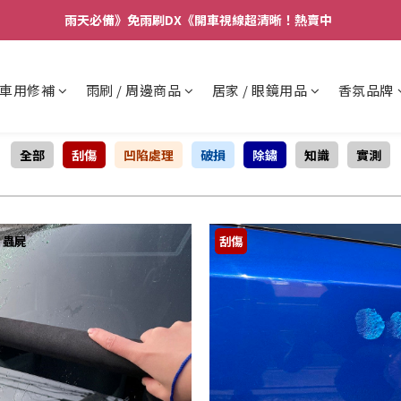
要】本公司不會在假日、非上班時段以電話連絡，若有疑慮請聯絡我們確
雨天必備》免雨刷DX《開車視線超清晰！熱賣中  
要】本公司不會在假日、非上班時段以電話連絡，若有疑慮請聯絡我們確
車用修補
雨刷 / 周邊商品
居家 / 眼鏡用品
香氛品牌
全部
刮傷
凹陷處理
破損
除鏽
知識
實測
、蟲屍
刮傷