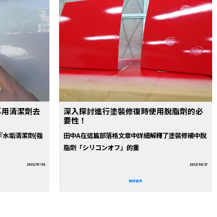
專用清潔劑去
深入探討進行塗裝修復時使用脫脂劑的必
要性！
『水垢清潔劑(強
田中A在這篇部落格文章中詳細解釋了塗裝修補中脫
脂劑「シリコンオフ」的重
2022/07/08
2022/06/27
閱讀更多