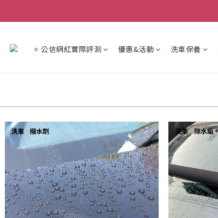
【重
【重
⭐ 公信網紅實際評測
優惠&活動
洗車保養
洗車
撥水劑
洗車
除水垢