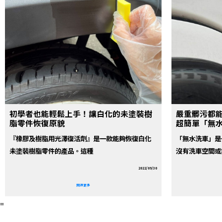
初學者也能輕鬆上手！讓白化的未塗裝樹
嚴重髒污都
脂零件恢復原貌
超簡單「無
『橡膠及樹脂用光澤復活劑』是一款能夠恢復白化
「無水洗車」是
未塗裝樹脂零件的產品。這種
沒有洗車空間或
2022/09/30
閱讀更多
"