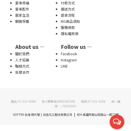
愛車修補
付款方式
愛車配件
運送方式
居家生活
退貨流程
眼鏡保養
NG商品須知
服務條款
隱私權政策
About us —
Follow us —
關於我們
Facebook
人才招募
Instagram
聯絡方式
LINE
批發合作
電話/ 07-521-0080 免付費專線/0800200398 傳真/07-551-4408 統一編
號 / 79555405
|
SOFT99 台灣 總代理 | 台吉化工股份有限公司
804 高雄市鼓山區鼓山一路77號