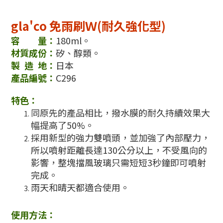
gla'co 免雨刷Ｗ(耐久強化型)
容 量：
180ml。
材質成份：
矽、醇類。
製 造 地：
日本
產品編號：
C296
特色：
同原先的產品相比，撥水膜的耐久持續效果大
幅提高了50%。
採用新型的強力雙噴頭，並加強了內部壓力，
所以噴射距離長達130公分以上，不受風向的
影響，整塊擋風玻璃只需短短3秒鐘即可噴射
完成。
雨天和晴天都適合使用。
使用方法：