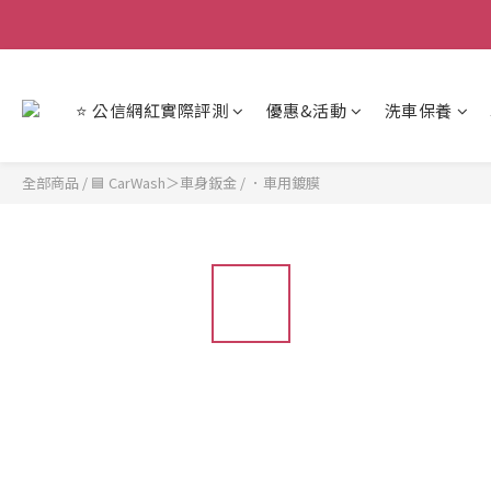
【重
【重
⭐ 公信網紅實際評測
優惠&活動
洗車保養
全部商品
/
🟦 CarWash＞車身鈑金
/
．車用鍍膜