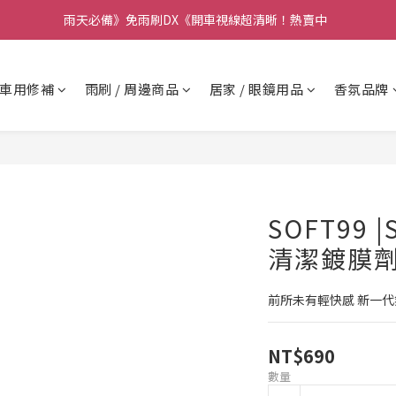
要】本公司不會在假日、非上班時段以電話連絡，若有疑慮請聯絡我們確
雨天必備》免雨刷DX《開車視線超清晰！熱賣中  
要】本公司不會在假日、非上班時段以電話連絡，若有疑慮請聯絡我們確
車用修補
雨刷 / 周邊商品
居家 / 眼鏡用品
香氛品牌
SOFT99 
清潔鍍膜劑
前所未有輕快感 新一
NT$690
數量