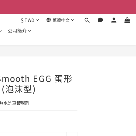
認。
$
TWD
繁體中文
認。
公司簡介
立即購買
|Smooth EGG 蛋形
(泡沫型)
代無水洗車鍍膜劑