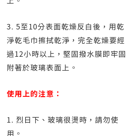
上。
3. 5
至
10
分表面乾燥反白後，用乾
淨乾毛巾擦拭乾淨，完全乾燥要經
過
12
小時以上，堅固撥水膜即牢固
附著於玻璃表面上。
使用上的注意：
1.
烈日下、玻璃很燙時，請勿使
用。