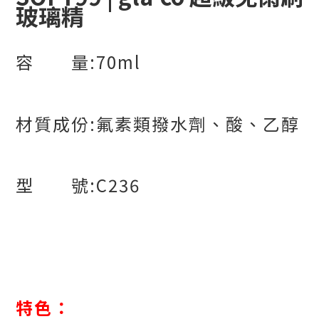
玻璃精
容 量
:70ml
材質成份
:
氟素類撥水劑、酸、乙醇
型 號
:C236
特色：