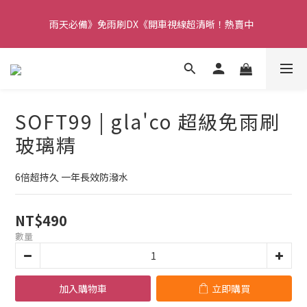
【重要】本公司不會在假日、非上班時段以電話連絡，若有疑慮請
雨天必備》免雨刷DX《開車視線超清晰！熱賣中  
聯絡我們確認。
【重要】本公司不會在假日、非上班時段以電話連絡，若有疑慮請
聯絡我們確認。
SOFT99 | gla'co 超級免雨刷
玻璃精
6倍超持久 一年長效防潑水
NT$490
數量
加入購物車
立即購買