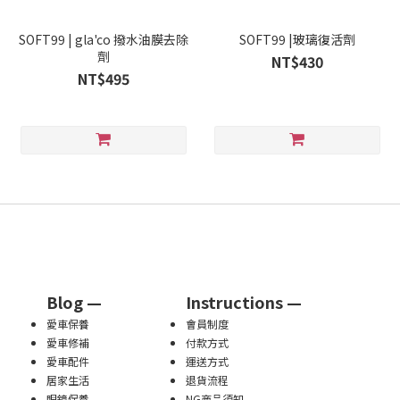
SOFT99 | gla'co 撥水油膜去除
SOFT99 |玻璃復活劑
劑
NT$430
NT$495
Blog —
Instructions —
愛車保養
會員制度
愛車修補
付款方式
愛車配件
運送方式
居家生活
退貨流程
眼鏡保養
NG商品須知