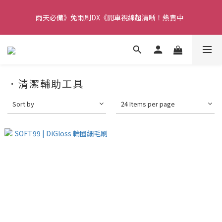
【重要】本公司不會在假日、非上班時段以電話連絡，若有疑慮請
雨天必備》免雨刷DX《開車視線超清晰！熱賣中  
聯絡我們確認。
【重要】本公司不會在假日、非上班時段以電話連絡，若有疑慮請
聯絡我們確認。
．清潔輔助工具
Sort by
24 Items per page