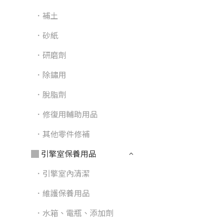
．補土
．砂紙
．研磨劑
．除鏽用
．脫脂劑
．修復用輔助用品
．其他零件修補
▓ 引擎室保養用品
．引擎室內清潔
．維護保養用品
．水箱、電瓶、添加劑