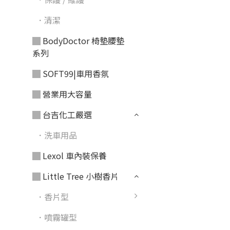
．清潔
▓ BodyDoctor 椅墊腰墊
系列
▓ SOFT99|車用香氛
▓ 營業用大容量
▓ 台吉化工嚴選
．洗車用品
▓ Lexol 車內裝保養
▓ Little Tree 小樹香片
．香片型
．噴霧罐型