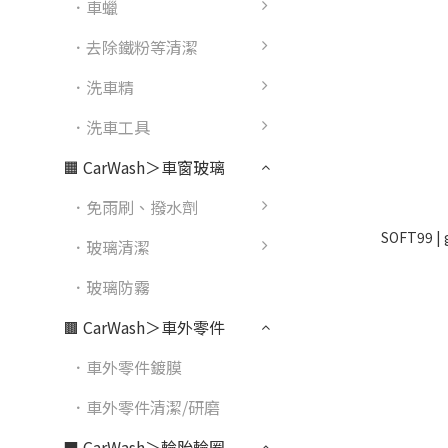
．車蠟
．去除鐵粉等清潔
．洗車精
．洗車工具
🟧 CarWash＞車窗玻璃
．免雨刷、撥水劑
SOFT99 
．玻璃清潔
．玻璃防霧
🟫 CarWash＞車外零件
．車外零件鍍膜
．車外零件清潔/研磨
⬛ CarWash＞輪胎輪圈