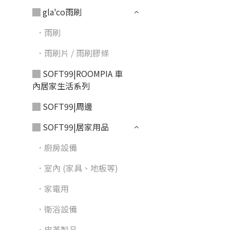
▓ gla'co雨刷
．雨刷
．雨刷片 / 雨刷膠條
▓ SOFT99|ROOMPIA 車
內居家生活系列
▓ SOFT99|周邊
▓ SOFT99|居家用品
．廚房設備
．室內 (家具、地板等)
．家電用
．衛浴設備
．皮革製品