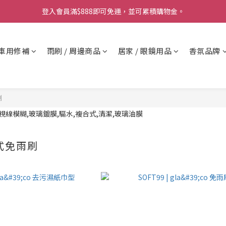
要】本公司不會在假日、非上班時段以電話連絡，若有疑慮請聯絡我們確
登入會員滿$888即可免運，並可累積購物金。
雨天必備》免雨刷DX《開車視線超清晰！熱賣中  
車用修補
雨刷 / 周邊商品
居家 / 眼鏡用品
香氛品牌
要】本公司不會在假日、非上班時段以電話連絡，若有疑慮請聯絡我們確
刷
式免雨刷