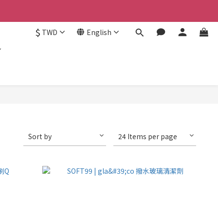
認。
$
TWD
English
認。
Sort by
24 Items per page