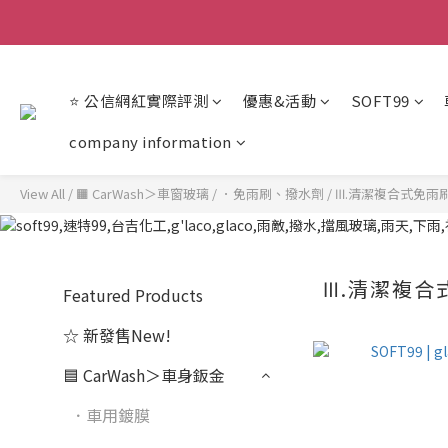
【重
⭐ 公信網紅實際評測
優惠&活動
SOFT99
【重
company information
View All
/
🟧 CarWash＞車窗玻璃
/
．免雨刷、撥水劑
/
Ⅲ.清潔複合式免雨
Ⅲ.清潔複合
Featured Products
☆ 新發售New!
🟦 CarWash＞車身鈑金
．車用鍍膜