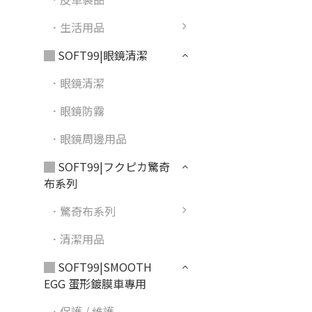
．生活用品
▓ SOFT99|眼鏡清潔
．眼鏡清潔
．眼鏡防霧
．眼鏡周邊用品
▓ SOFT99|フクピカ驚奇
布系列
．驚奇布系列
．清潔用品
▓ SOFT99|SMOOTH
EGG 蛋形鍍膜車專用
．保護 / 維護