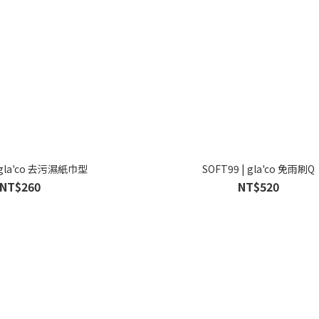
| gla'co 去污濕紙巾型
SOFT99 | gla'co 免雨刷Q
NT$260
NT$520