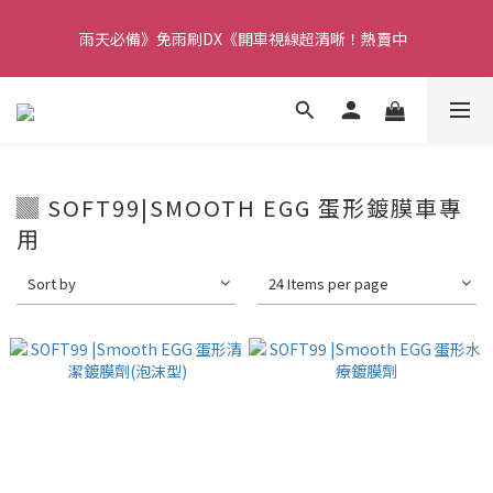
【重要】本公司不會在假日、非上班時段以電話連絡，若有疑慮請
雨天必備》免雨刷DX《開車視線超清晰！熱賣中  
聯絡我們確認。
【重要】本公司不會在假日、非上班時段以電話連絡，若有疑慮請
聯絡我們確認。
▓ SOFT99|SMOOTH EGG 蛋形鍍膜車專
用
Sort by
24 Items per page