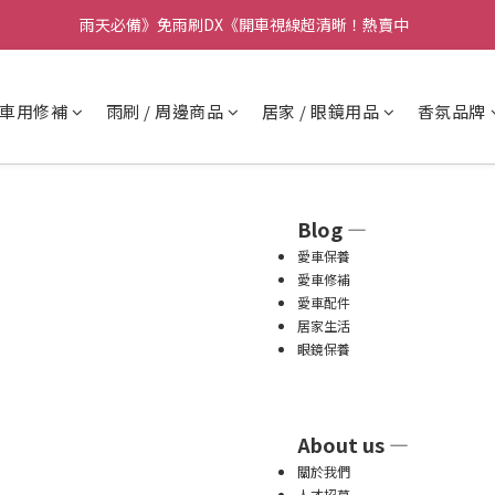
要】本公司不會在假日、非上班時段以電話連絡，若有疑慮請聯絡我們確
雨天必備》免雨刷DX《開車視線超清晰！熱賣中  
要】本公司不會在假日、非上班時段以電話連絡，若有疑慮請聯絡我們確
車用修補
雨刷 / 周邊商品
居家 / 眼鏡用品
香氛品牌
Blog —
愛車保養
愛車修補
愛車配件
居家生活
眼鏡保養
About us —
關於我們
人才招募