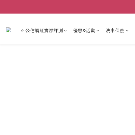
【重
【重
⭐ 公信網紅實際評測
優惠&活動
洗車保養