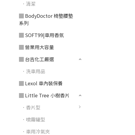
．清潔
▓ BodyDoctor 椅墊腰墊
系列
▓ SOFT99|車用香氛
▓ 營業用大容量
▓ 台吉化工嚴選
．洗車用品
▓ Lexol 車內裝保養
▓ Little Tree 小樹香片
．香片型
．噴霧罐型
．車用冷氣夾