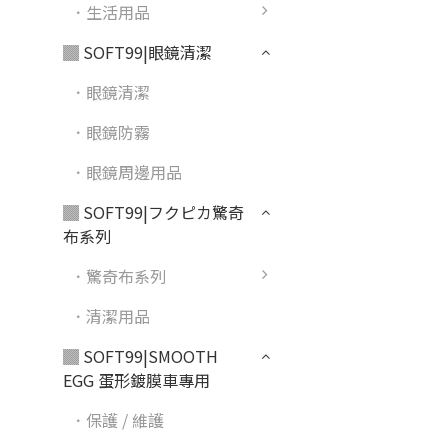
．生活用品
▓ SOFT99|眼鏡清潔
．眼鏡清潔
．眼鏡防霧
．眼鏡周邊用品
▓ SOFT99|フクピカ驚奇
布系列
．驚奇布系列
．清潔用品
▓ SOFT99|SMOOTH
EGG 蛋形鍍膜車專用
．保護 / 維護