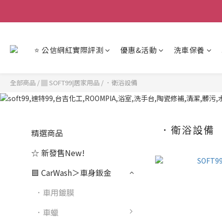
【重
【重
⭐ 公信網紅實際評測
優惠&活動
洗車保養
全部商品
/
▓ SOFT99|居家用品
/
．衛浴設備
．衛浴設備
精選商品
☆ 新發售New!
🟦 CarWash＞車身鈑金
．車用鍍膜
．車蠟