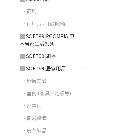
．雨刷
．雨刷片 / 雨刷膠條
▓ SOFT99|ROOMPIA 車
內居家生活系列
▓ SOFT99|周邊
▓ SOFT99|居家用品
．廚房設備
．室內 (家具、地板等)
．家電用
．衛浴設備
．皮革製品