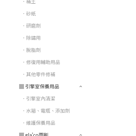
．補土
．砂紙
．研磨劑
．除鏽用
．脫脂劑
．修復用輔助用品
．其他零件修補
▓ 引擎室保養用品
．引擎室內清潔
．水箱、電瓶、添加劑
．維護保養用品
▓ gla'co雨刷