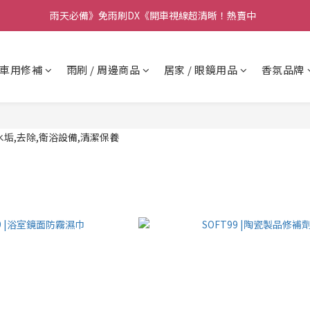
要】本公司不會在假日、非上班時段以電話連絡，若有疑慮請聯絡我們確
雨天必備》免雨刷DX《開車視線超清晰！熱賣中  
要】本公司不會在假日、非上班時段以電話連絡，若有疑慮請聯絡我們確
車用修補
雨刷 / 周邊商品
居家 / 眼鏡用品
香氛品牌