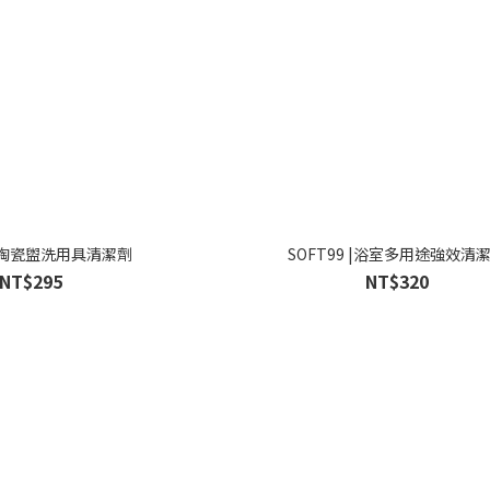
9 |陶瓷盥洗用具清潔劑
SOFT99 |浴室多用途強效清
NT$295
NT$320