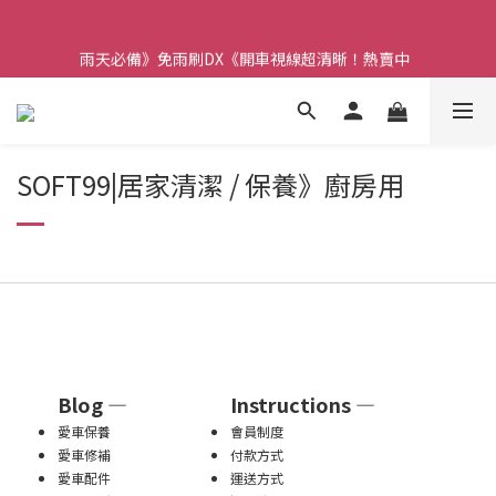
【重要】本公司不會在假日、非上班時段以電話連絡，若有疑慮請
聯絡我們確認。
雨天必備》免雨刷DX《開車視線超清晰！熱賣中  
【重要】本公司不會在假日、非上班時段以電話連絡，若有疑慮請
聯絡我們確認。
SOFT99|居家清潔 / 保養》廚房用
Blog —
Instructions —
愛車保養
會員制度
愛車修補
付款方式
愛車配件
運送方式