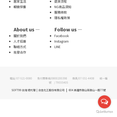
居家生活
退貨流程
眼鏡保養
NG商品須知
服務條款
隱私權政策
About us —
Follow us —
關於我們
Facebook
人才招募
Instagram
聯絡方式
LINE
批發合作
電話/ 07-521-0080 免付費專線/0800200398 傳真/07-551-4408 統一編
號 / 79555405
|
SOFT99 台灣 總代理 | 台吉化工股份有限公司
804 高雄市鼓山區鼓山一路77號