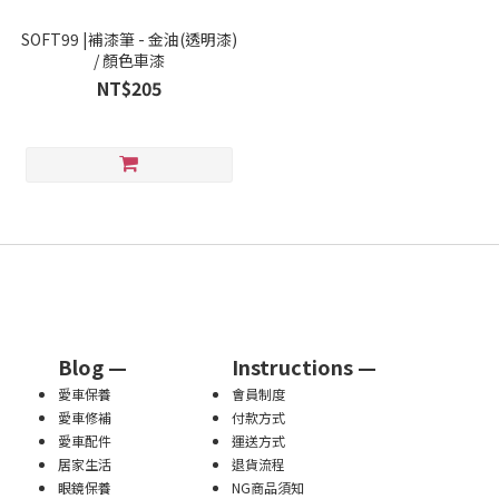
SOFT99 |補漆筆 - 金油(透明漆)
/ 顏色車漆
NT$205
Blog —
Instructions —
愛車保養
會員制度
愛車修補
付款方式
愛車配件
運送方式
居家生活
退貨流程
眼鏡保養
NG商品須知