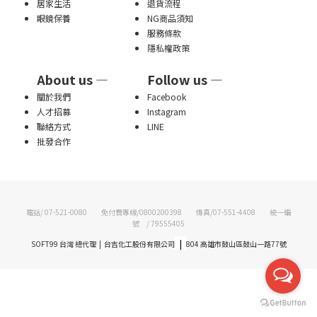
居家生活
退貨流程
眼鏡保養
NG商品須知
服務條款
隱私權政策
About us —
Follow us —
關於我們
Facebook
人才招募
Instagram
聯絡方式
LINE
批發合作
電話/ 07-521-0080 免付費專線/0800200398 傳真/07-551-4408 統一編
號 / 79555405
|
SOFT99 台灣 總代理 | 台吉化工股份有限公司
804 高雄市鼓山區鼓山一路77號