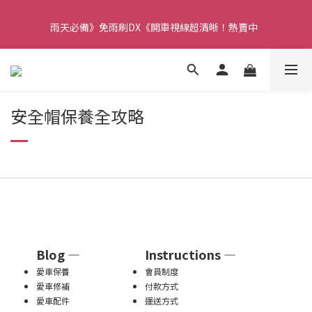
【重要】本公司不會在假日、非上班時段以電話連絡，若有疑慮請
雨天必備》免雨刷DX《開車視線超清晰！熱賣中  
聯絡我們確認。
【重要】本公司不會在假日、非上班時段以電話連絡，若有疑慮請
聯絡我們確認。
安全帽保養全攻略
Blog —
Instructions —
愛車保養
會員制度
愛車修補
付款方式
愛車配件
運送方式