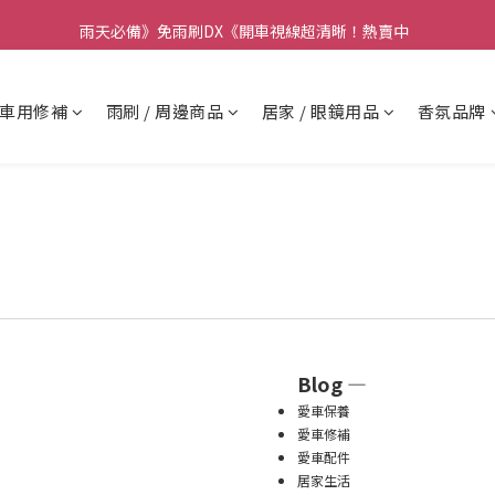
要】本公司不會在假日、非上班時段以電話連絡，若有疑慮請聯絡我們確
雨天必備》免雨刷DX《開車視線超清晰！熱賣中  
要】本公司不會在假日、非上班時段以電話連絡，若有疑慮請聯絡我們確
車用修補
雨刷 / 周邊商品
居家 / 眼鏡用品
香氛品牌
Blog —
愛車保養
愛車修補
愛車配件
居家生活