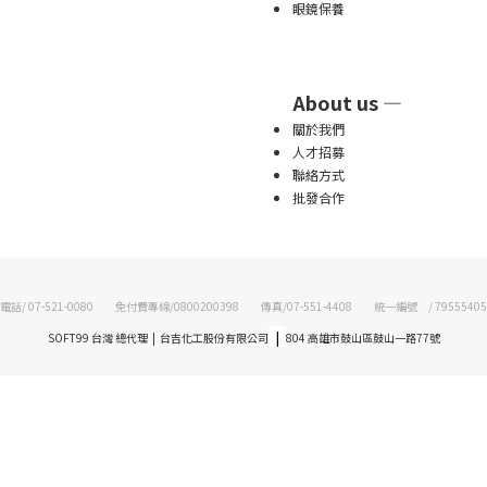
眼鏡保養
About us —
關於我們
人才招募
聯絡方式
批發合作
電話/ 07-521-0080 免付費專線/0800200398 傳真/07-551-4408 統一編號 / 79555405
|
SOFT99 台灣 總代理 | 台吉化工股份有限公司
804 高雄市鼓山區鼓山一路77號