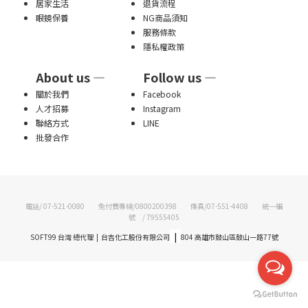
居家生活
退貨流程
眼鏡保養
NG商品須知
服務條款
隱私權政策
About us —
Follow us —
關於我們
Facebook
人才招募
Instagram
聯絡方式
LINE
批發合作
電話/ 07-521-0080 免付費專線/0800200398 傳真/07-551-4408 統一編
號 / 79555405
|
SOFT99 台灣 總代理 | 台吉化工股份有限公司
804 高雄市鼓山區鼓山一路77號