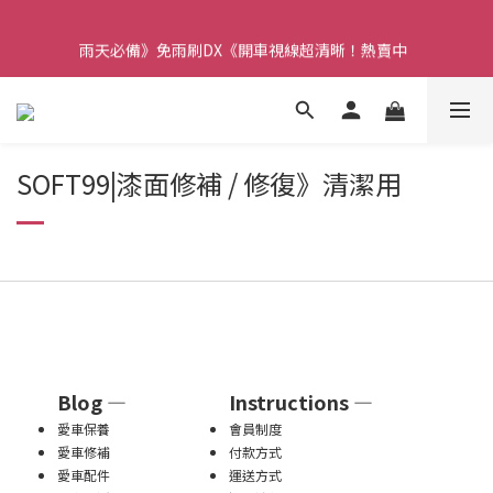
【重要】本公司不會在假日、非上班時段以電話連絡，若有疑慮請
雨天必備》免雨刷DX《開車視線超清晰！熱賣中  
聯絡我們確認。
【重要】本公司不會在假日、非上班時段以電話連絡，若有疑慮請
聯絡我們確認。
SOFT99|漆面修補 / 修復》清潔用
Blog —
Instructions —
愛車保養
會員制度
愛車修補
付款方式
愛車配件
運送方式