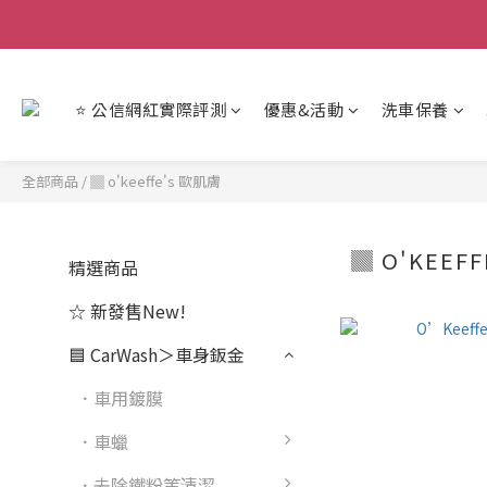
【重
【重
⭐ 公信網紅實際評測
優惠&活動
洗車保養
全部商品
/
▓ o'keeffe's 歐肌膚
▓ O'KEEF
精選商品
☆ 新發售New!
🟦 CarWash＞車身鈑金
．車用鍍膜
．車蠟
．去除鐵粉等清潔