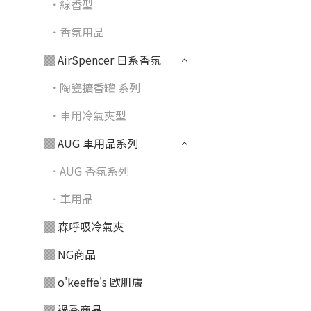
．線香型
．香氛用品
▓ AirSpencer 日系香氛
．陶瓷擴香罐 系列
．車用冷氣夾型
▓ AUG 車用品系列
．AUG 香氛系列
．車用品
▓ 森呼吸冷氣夾
▓ NG商品
▓ o'keeffe's 歐肌膚
▓ 過季商品