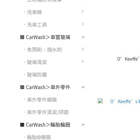
．洗車精
．洗車工具
🟧 CarWash＞車窗玻璃
．免雨刷、撥水劑
O’Keef
．玻璃清潔
．玻璃防霧
🟫 CarWash＞車外零件
．車外零件鍍膜
．車外零件清潔/研磨
⬛ CarWash＞輪胎輪圈
．輪胎❂鍍膜