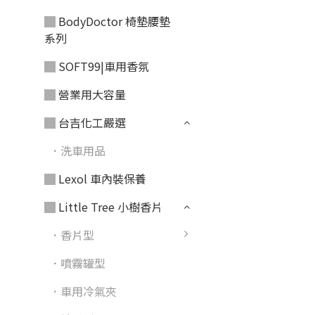
▓ BodyDoctor 椅墊腰墊
系列
▓ SOFT99|車用香氛
▓ 營業用大容量
▓ 台吉化工嚴選
．洗車用品
▓ Lexol 車內裝保養
▓ Little Tree 小樹香片
．香片型
．噴霧罐型
．車用冷氣夾