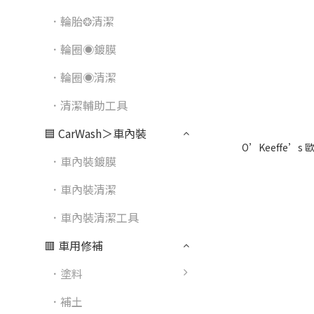
．輪胎❂清潔
．輪圈◉鍍膜
．輪圈◉清潔
．清潔輔助工具
🟦 CarWash＞車內裝
O’Keeffe’s
．車內裝鍍膜
．車內裝清潔
．車內裝清潔工具
🟥 車用修補
．塗料
．補土