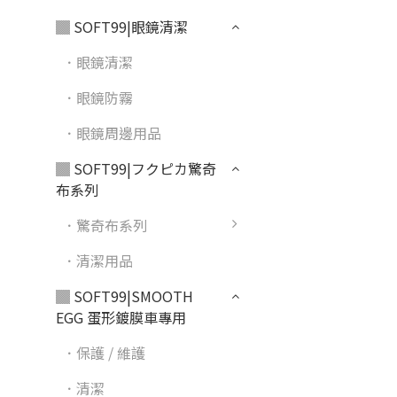
▓ SOFT99|眼鏡清潔
．眼鏡清潔
．眼鏡防霧
．眼鏡周邊用品
▓ SOFT99|フクピカ驚奇
布系列
．驚奇布系列
．清潔用品
▓ SOFT99|SMOOTH
EGG 蛋形鍍膜車專用
．保護 / 維護
．清潔