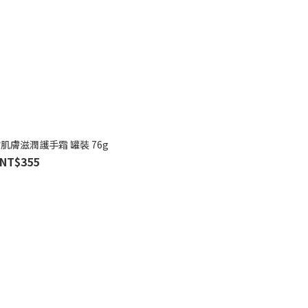
 歐肌膚滋潤護手霜 罐裝 76g
NT$355