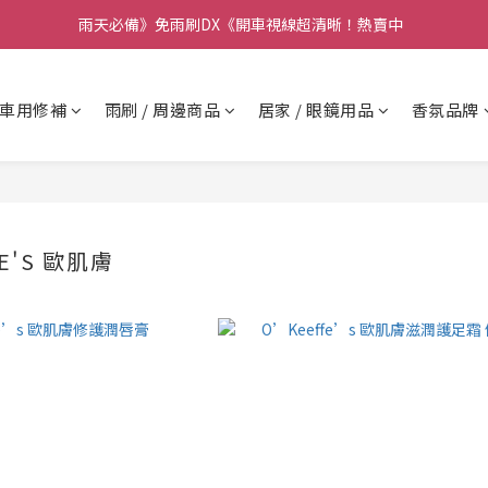
要】本公司不會在假日、非上班時段以電話連絡，若有疑慮請聯絡我們確
雨天必備》免雨刷DX《開車視線超清晰！熱賣中  
要】本公司不會在假日、非上班時段以電話連絡，若有疑慮請聯絡我們確
車用修補
雨刷 / 周邊商品
居家 / 眼鏡用品
香氛品牌
FE'S 歐肌膚