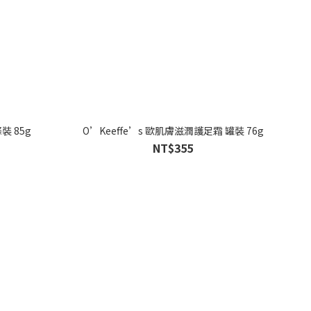
裝 85g
O’Keeffe’s 歐肌膚滋潤護足霜 罐裝 76g
NT$355