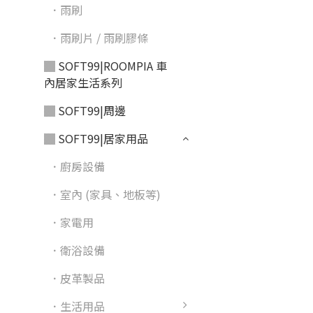
．雨刷
．雨刷片 / 雨刷膠條
▓ SOFT99|ROOMPIA 車
內居家生活系列
▓ SOFT99|周邊
▓ SOFT99|居家用品
．廚房設備
．室內 (家具、地板等)
．家電用
．衛浴設備
．皮革製品
．生活用品