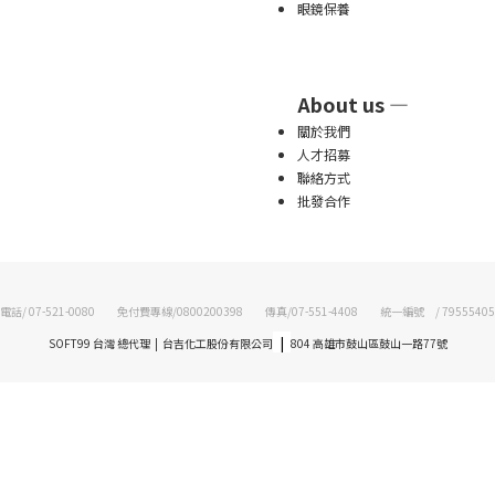
眼鏡保養
About us —
關於我們
人才招募
聯絡方式
批發合作
電話/ 07-521-0080 免付費專線/0800200398 傳真/07-551-4408 統一編號 / 79555405
|
SOFT99 台灣 總代理 | 台吉化工股份有限公司
804 高雄市鼓山區鼓山一路77號