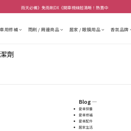
要】本公司不會在假日、非上班時段以電話連絡，若有疑慮請聯絡我們確
雨天必備》免雨刷DX《開車視線超清晰！熱賣中  
要】本公司不會在假日、非上班時段以電話連絡，若有疑慮請聯絡我們確
車用修補
雨刷 / 周邊商品
居家 / 眼鏡用品
香氛品牌
潔劑
Blog —
愛車保養
愛車修補
愛車配件
居家生活