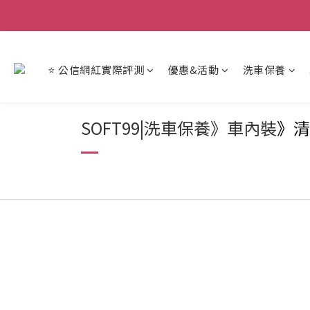
【重
【重
⭐ 公信網紅實際評測
優惠&活動
洗車保養
SOFT99|洗車保養》車內裝
》清