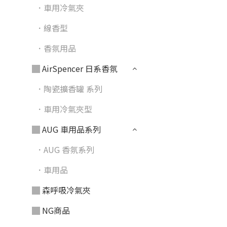
．車用冷氣夾
．線香型
．香氛用品
▓ AirSpencer 日系香氛
．陶瓷擴香罐 系列
．車用冷氣夾型
▓ AUG 車用品系列
．AUG 香氛系列
．車用品
▓ 森呼吸冷氣夾
▓ NG商品