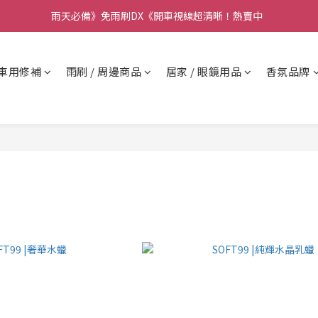
要】本公司不會在假日、非上班時段以電話連絡，若有疑慮請聯絡我們確
雨天必備》免雨刷DX《開車視線超清晰！熱賣中  
要】本公司不會在假日、非上班時段以電話連絡，若有疑慮請聯絡我們確
車用修補
雨刷 / 周邊商品
居家 / 眼鏡用品
香氛品牌