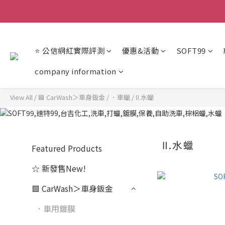
【重
【重
⭐ 公信網紅實際評測
優惠&活動
SOFT99
company information
View All
/
🟦 CarWash＞車身鈑金
/
．車蠟
/
Ⅱ.水蠟
Ⅱ.水蠟
Featured Products
☆ 新發售New!
🟦 CarWash＞車身鈑金
．車用鍍膜