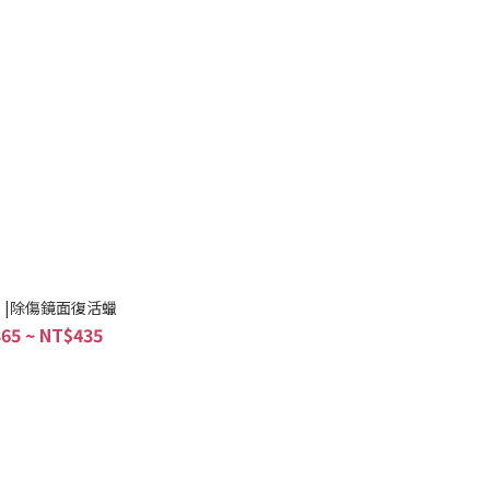
99 |除傷鏡面復活蠟
65 ~ NT$435