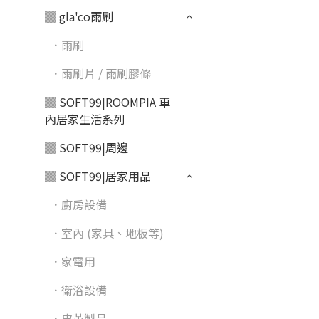
▓ gla'co雨刷
．雨刷
．雨刷片 / 雨刷膠條
▓ SOFT99|ROOMPIA 車
內居家生活系列
▓ SOFT99|周邊
▓ SOFT99|居家用品
．廚房設備
．室內 (家具、地板等)
．家電用
．衛浴設備
．皮革製品