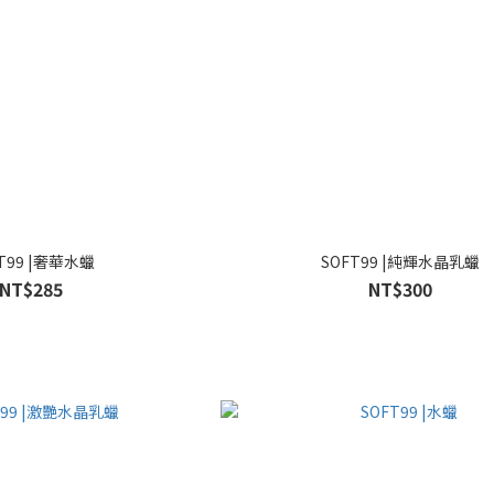
T99 |奢華水蠟
SOFT99 |純輝水晶乳蠟
NT$285
NT$300