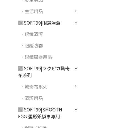
．生活用品
▓ SOFT99|眼鏡清潔
．眼鏡清潔
．眼鏡防霧
．眼鏡周邊用品
▓ SOFT99|フクピカ驚奇
布系列
．驚奇布系列
．清潔用品
▓ SOFT99|SMOOTH
EGG 蛋形鍍膜車專用
．保護 / 維護