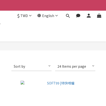
認。
$
TWD
English
認。
Sort by
24 Items per page