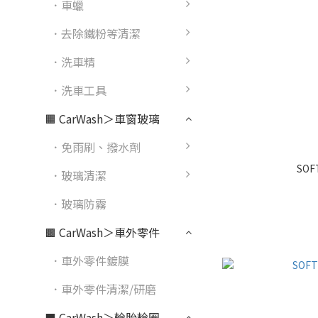
．車蠟
．去除鐵粉等清潔
．洗車精
．洗車工具
🟧 CarWash＞車窗玻璃
．免雨刷、撥水劑
SOF
．玻璃清潔
．玻璃防霧
🟫 CarWash＞車外零件
．車外零件鍍膜
．車外零件清潔/研磨
⬛ CarWash＞輪胎輪圈