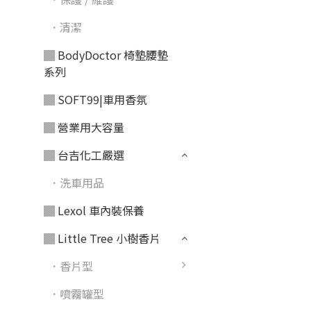
．清潔
▓ BodyDoctor 椅墊腰墊
系列
▓ SOFT99|車用香氛
▓ 營業用大容量
▓ 台吉化工嚴選
．洗車用品
▓ Lexol 車內裝保養
▓ Little Tree 小樹香片
．香片型
．噴霧罐型