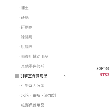
．補土
．砂紙
．研磨劑
．除鏽用
．脫脂劑
．修復用輔助用品
．其他零件修補
SOFT
NT$3
▓ 引擎室保養用品
．引擎室內清潔
．水箱、電瓶、添加劑
．維護保養用品