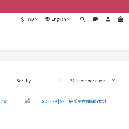
認。
$
TWD
English
認。
Sort by
24 Items per page