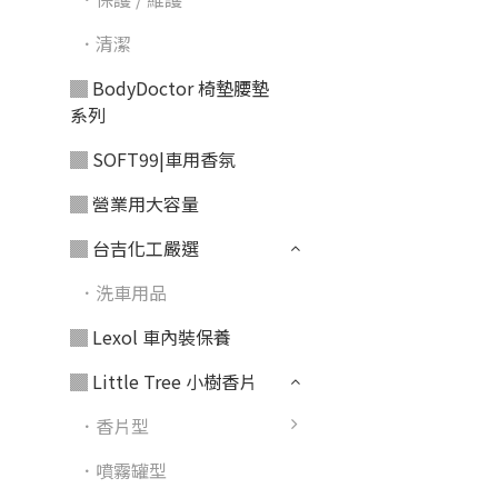
．清潔
▓ BodyDoctor 椅墊腰墊
系列
▓ SOFT99|車用香氛
▓ 營業用大容量
▓ 台吉化工嚴選
．洗車用品
▓ Lexol 車內裝保養
▓ Little Tree 小樹香片
．香片型
．噴霧罐型