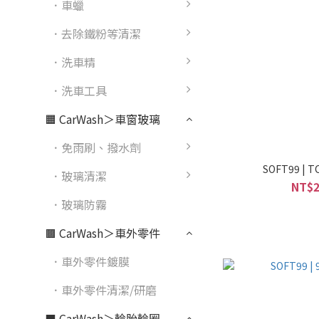
．車蠟
．去除鐵粉等清潔
．洗車精
．洗車工具
🟧 CarWash＞車窗玻璃
．免雨刷、撥水劑
SOFT99 | T
．玻璃清潔
NT$2
．玻璃防霧
🟫 CarWash＞車外零件
．車外零件鍍膜
．車外零件清潔/研磨
⬛ CarWash＞輪胎輪圈