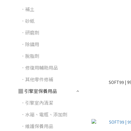
．補土
．砂紙
．研磨劑
．除鏽用
．脫脂劑
．修復用輔助用品
．其他零件修補
SOFT99 
▓ 引擎室保養用品
．引擎室內清潔
．水箱、電瓶、添加劑
．維護保養用品