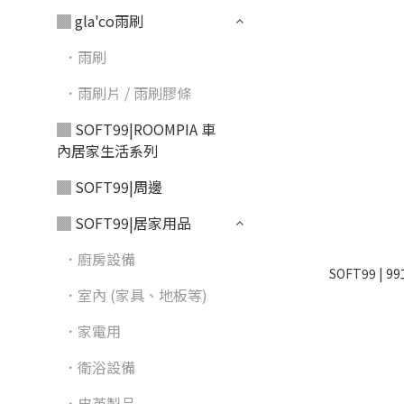
▓ gla'co雨刷
．雨刷
．雨刷片 / 雨刷膠條
▓ SOFT99|ROOMPIA 車
內居家生活系列
▓ SOFT99|周邊
▓ SOFT99|居家用品
．廚房設備
SOFT99 |
．室內 (家具、地板等)
．家電用
．衛浴設備
．皮革製品