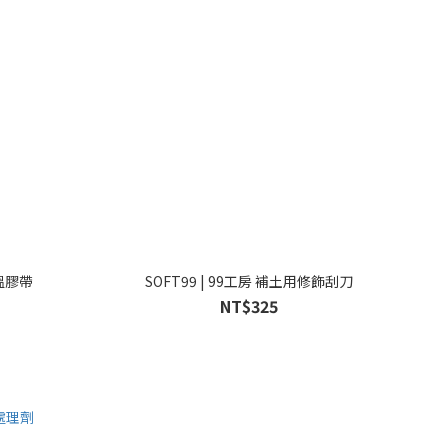
高溫膠帶
SOFT99 | 99工房 補土用修飾刮刀
NT$325