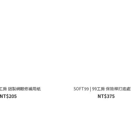
 99工房 鋁製網眼修補用紙
SOFT99 | 99工房 保險桿打底
NT$205
NT$375