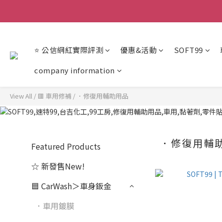
【重
【重
⭐ 公信網紅實際評測
優惠&活動
SOFT99
company information
View All
/
🟥 車用修補
/
．修復用輔助用品
．修復用輔
Featured Products
☆ 新發售New!
🟦 CarWash＞車身鈑金
．車用鍍膜