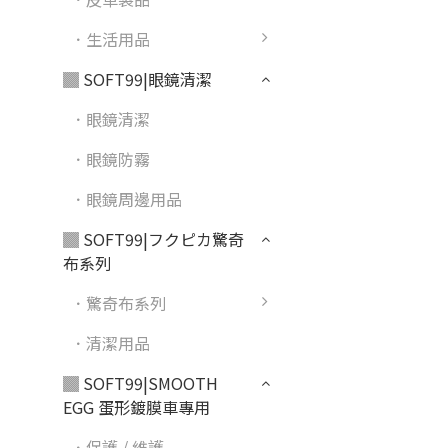
．生活用品
▓ SOFT99|眼鏡清潔
．眼鏡清潔
．眼鏡防霧
．眼鏡周邊用品
▓ SOFT99|フクピカ驚奇
布系列
．驚奇布系列
．清潔用品
▓ SOFT99|SMOOTH
EGG 蛋形鍍膜車專用
．保護 / 維護