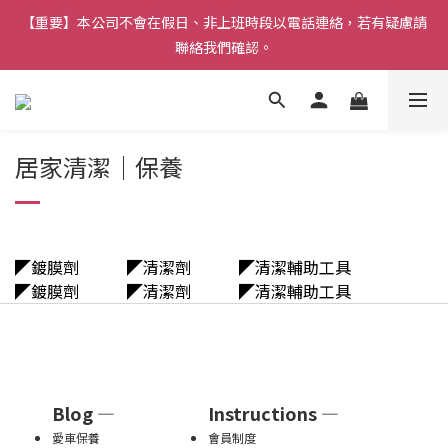
【重要】本公司不會在假日、非上班時段以電話連絡，若有疑慮請
【重要】本公司不會在假日、非上班時段以電話連絡，若有疑慮請
聯絡我們確認。
聯絡我們確認。
登入會員滿$888即可免運，並可累積購物金。
居家清潔｜保養
雨天必備》免雨刷DX《開車視線超清晰！熱賣中  
【重要】本公司不會在假日、非上班時段以電話連絡，若有疑慮請
聯絡我們確認。
◤鍍膜劑 ◤清潔劑 ◤清潔輔助工具
◤鍍膜劑 ◤清潔劑 ◤清潔輔助工具
Blog —
Instructions —
愛車保養
會員制度