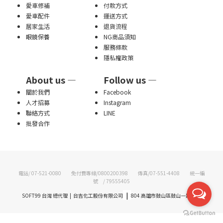
愛車修補
付款方式
愛車配件
運送方式
居家生活
退貨流程
眼鏡保養
NG商品須知
服務條款
隱私權政策
About us —
Follow us —
關於我們
Facebook
人才招募
Instagram
聯絡方式
LINE
批發合作
電話/ 07-521-0080 免付費專線/0800200398 傳真/07-551-4408 統一編
號 / 79555405
|
SOFT99 台灣 總代理 | 台吉化工股份有限公司
804 高雄市鼓山區鼓山一路77號